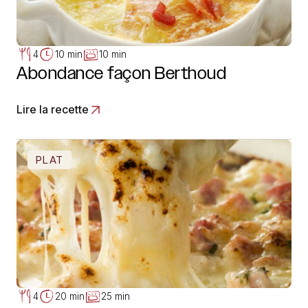
4
10 min
10 min
Abondance façon Berthoud
Lire la recette
PLAT
4
20 min
25 min