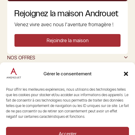
Rejoignez la maison Androuet
Venez vivre avec nous l'aventure fromagère !
Rejoindre la maison
NOS OFFRES
MAISON ANDROUET
L’ART DU FROMAGE
Gérer le consentement
Nous suivre
@maisonandrouet
Pour offrir les meilleures expériences, nous utilisons des technologies telles
que les cookies pour stocker et/ou accéder aux informations des appareils. Le
fait de consentir à ces technologies nous permettra de traiter des données
telles que le comportement de navigation ou les ID uniques sur ce site. Le fait
Copyright © 2026 Androuet
de ne pas consentir ou de retirer son consentement peut avoir un effet
Site par
Make the Grade
négatif sur certaines caractéristiques et fonctions.
Accepter