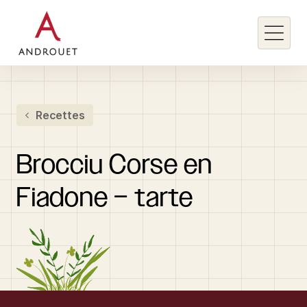
Rechercher un mot clé
Recettes
Rechercher
Brocciu
Corse
en
Fiadone
–
tarte